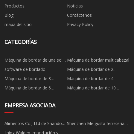
Productos
Noticias
Blog
Contáctenos
mapa del sitio
Privacy Policy
CATEGORÍAS
Máquina de bordar de una sola
Máquina de bordar multicabezal
cabeza
software de bordado
Máquina de bordar de 2
cabezales
Máquina de bordar de 3
Máquina de bordar de 4
cabezas
cabezales
Máquina de bordar de 6
Máquina de bordar de 10
cabezas
cabezales
EMPRESA ASOCIADA
Alimentos Co., Ltd de Shandong
Shenzhen Me gusta ferretería
Tianqi
Electrónica compañía, Limitado
Jining Walden Importación y