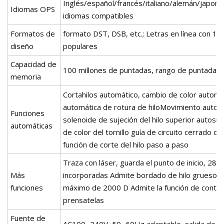
Inglés/español/francés/italiano/alemán/japoné
Idiomas OPS
idiomas compatibles
Formatos de
formato DST, DSB, etc.; Letras en línea con 10
diseño
populares
Capacidad de
100 millones de puntadas, rango de puntadas
memoria
Cortahilos automático, cambio de color automá
automática de rotura de hiloMovimiento automá
Funciones
solenoide de sujeción del hilo superior autosu
automáticas
de color del tornillo guía de circuito cerrado d
función de corte del hilo paso a paso
Traza con láser, guarda el punto de inicio, 28 
Más
incorporadas Admite bordado de hilo grueso co
funciones
máximo de 2000 D Admite la función de contro
prensatelas
Fuente de
AC100~240V, 50~60Hz adaptable, salida de v