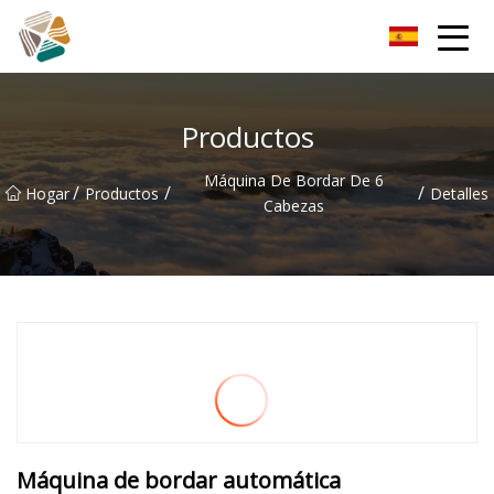
Grupo Co., Ltd de las innovaciones de NuWave
Productos
Máquina De Bordar De 6
/
/
/
Hogar
Productos
Detalles
Cabezas
Máquina de bordar automática